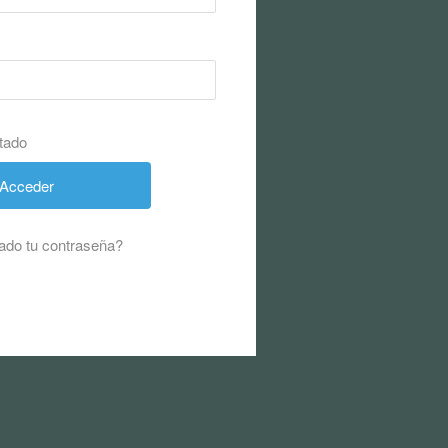
tado
ado tu contraseña?