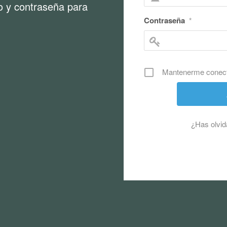
o y contraseña para
Contraseña
*
Mantenerme conec
¿Has olvid