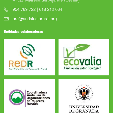
954 769 722 | 618 212 064
ara@andaluciarural.org
Entidades colaboradoras