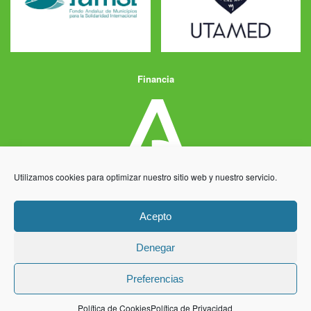
Financia
Utilizamos cookies para optimizar nuestro sitio web y nuestro servicio.
Acepto
Denegar
Aviso Legal
Política de Privacidad
Política de Cookies
Preferencias
Desarrollo y producción
Centro Informático Millenium
Política de Cookies
Política de Privacidad