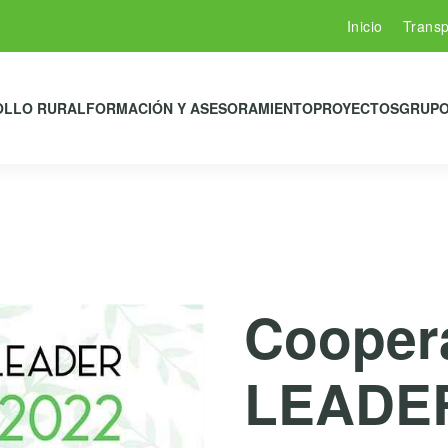
Inicio
Transp
OLLO RURAL
FORMACIÓN Y ASESORAMIENTO
PROYECTOS
GRUPO
Cooper
LEADER