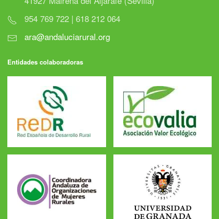
41927 Mairena del Aljarafe (Sevilla)
954 769 722 | 618 212 064
ara@andaluciarural.org
Entidades colaboradoras