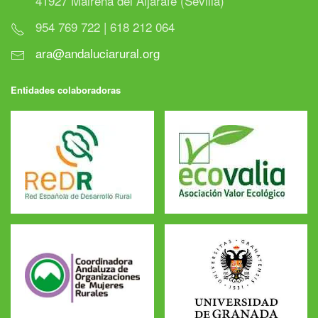
41927 Mairena del Aljarafe (Sevilla)
954 769 722 | 618 212 064
ara@andaluciarural.org
Entidades colaboradoras