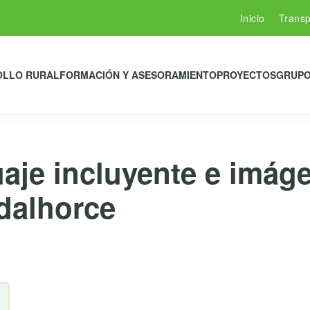
Inicio
Transp
OLLO RURAL
FORMACIÓN Y ASESORAMIENTO
PROYECTOS
GRUPO
aje incluyente e imáge
dalhorce