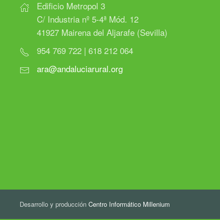
Edificio Metropol 3
C/ Industria nº 5-4ª Mód. 12
41927 Mairena del Aljarafe (Sevilla)
954 769 722 | 618 212 064
ara@andaluciarural.org
Desarrollo y producción
Centro Informático Millenium