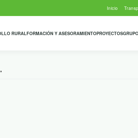
Inicio
Transp
OLLO RURAL
FORMACIÓN Y ASESORAMIENTO
PROYECTOS
GRUPO
”