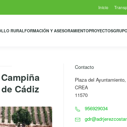
Inicio
Transp
OLLO RURAL
FORMACIÓN Y ASESORAMIENTO
PROYECTOS
GRUPO
Contacto
l Campiña
Plaza del Ayuntamiento, 
 de Cádiz
CREA
11570
956929034
gdr@adrjerezcosta