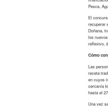
Pesca, Agu
El concurs
recuperar e
Doñana, tr
los nuevos
reflexivo, 
Cómo conc
Las person
receta trad
en cuyos i
cercanía k
hasta el 2
Una vez se