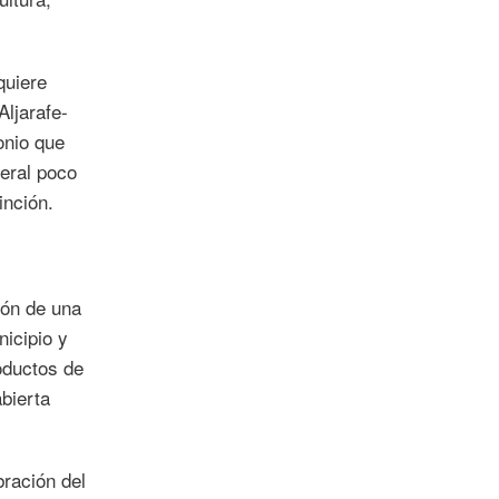
quiere
Aljarafe-
onio que
eral poco
inción.
ión de una
nicipio y
oductos de
abierta
bración del