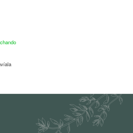
chando
nvíala