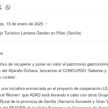
es, 15 de enero de 2025
o Turístico Lantana Garden en Pilas (Sevilla)
es
etivo de recuperar y poner en valor el patrimonio gastronómi
s del Aljarafe-Doñana, lanzamos el CONCURSO ‘Saberes y
 rurales’.
e una iniciativa enmarcada en el proyecto de cooperación 
ral Women” que ADAD está llevando a cabo con otros Grup
 Rural de la provincia de Sevilla (Serranía Suroeste y Gran V
ón del FEADER de la Unión Europea y la Consejería de Agricu