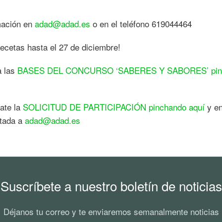
mación en
adad@adad.es
o en el teléfono 619044464
recetas hasta el 27 de diciembre!
a las
BASES DEL CONCURSO ‘SABERES Y SABORES’ pin
te la
SOLICITUD DE PARTICIPACIÓN pinchando aquí
y e
tada a
adad@adad.es
Suscríbete a nuestro boletín de noticias
Déjanos tu correo y te enviaremos semanalmente noticias