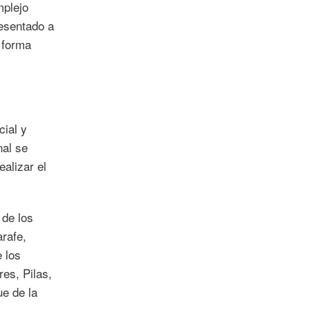
mplejo
resentado a
 forma
cial y
nal se
ealizar el
 de los
rafe,
e los
res, Pilas,
ue de la