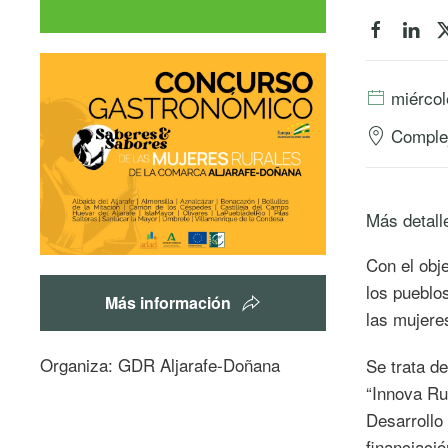
miércol
Complej
Más detall
Con el obj
los pueblo
Más información
las mujeres
Organiza: GDR Aljarafe-Doñana
Se trata d
“Innova Ru
Desarrollo
financiaci