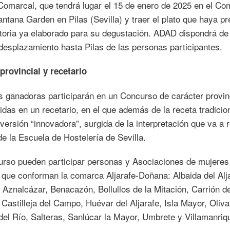
omarcal, que tendrá lugar el 15 de enero de 2025 en el Co
antana Garden en Pilas (Sevilla) y traer el plato que haya p
toria ya elaborado para su degustación. ADAD dispondrá de
l desplazamiento hasta Pilas de las personas participantes.
rovincial y recetario
s ganadoras participarán en un Concurso de carácter provin
idas en un recetario, en el que además de la receta tradicio
 versión “innovadora”, surgida de la interpretación que va a r
e la Escuela de Hostelería de Sevilla.
urso pueden participar personas y Asociaciones de mujeres
 que conforman la comarca Aljarafe-Doñana: Albaida del Alja
, Aznalcázar, Benacazón, Bollullos de la Mitación, Carrión d
Castilleja del Campo, Huévar del Aljarafe, Isla Mayor, Oliva
del Río, Salteras, Sanlúcar la Mayor, Umbrete y Villamanriq