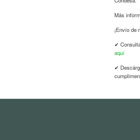
Condesa.
Más infor
¡Envío de 
✔ Consult
aquí
✔ Descárga
cumplimen