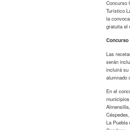
Concurso C
Turístico L
la convoca
gratuita e
Concurso p
Las receta
serán inclu
incluirá su
alumnado d
En el conc
municipios
Almensilla
Céspedes, 
La Puebla 