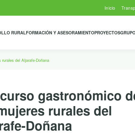
Inicio
Transp
OLLO RURAL
FORMACIÓN Y ASESORAMIENTO
PROYECTOS
GRUPO
 rurales del Aljarafe-Doñana
curso gastronómico d
mujeres rurales del
arafe-Doñana