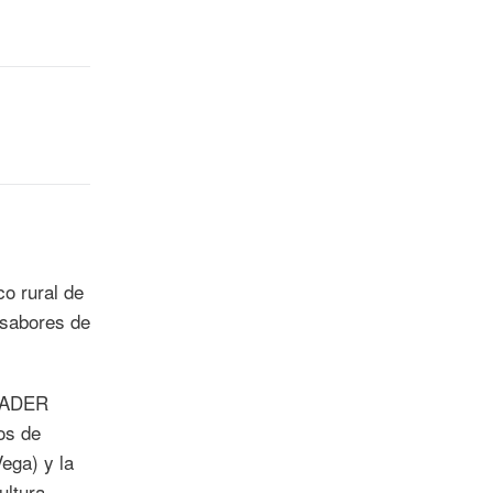
co rural de
 sabores de
LEADER
os de
ega) y la
ltura,