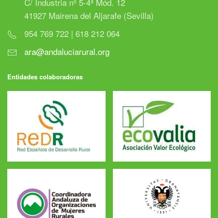
C/ Industria nº 5-4ª Mód. 12
41927 Mairena del Aljarafe (Sevilla)
954 769 722 | 618 212 064
ara@andaluciarural.org
Entidades colaboradoras