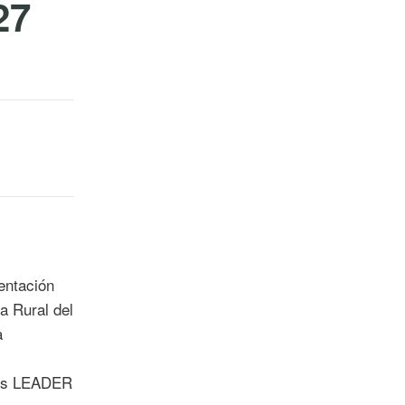
27
entación
a Rural del
a
dos LEADER