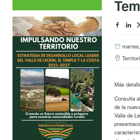
Tem
martes,
Territo
Más detall
Consulta a
de la nuev
Valle de Le
presentaci
caracterís