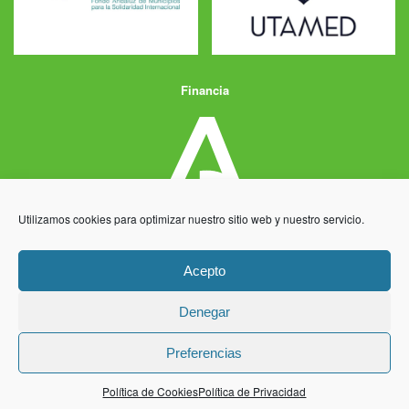
Financia
Utilizamos cookies para optimizar nuestro sitio web y nuestro servicio.
Acepto
Denegar
Aviso Legal
Política de Privacidad
Política de Cookies
Preferencias
Desarrollo y producción
Centro Informático Millenium
Política de Cookies
Política de Privacidad