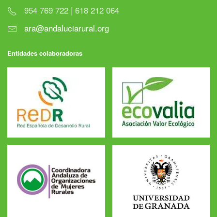
954 769 722 | 618 212 064
ara@andaluciarural.org
Entidades colaboradoras