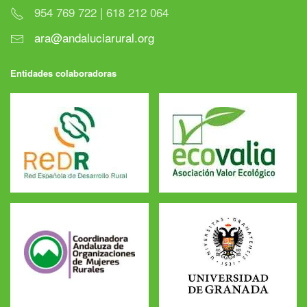
954 769 722 | 618 212 064
ara@andaluciarural.org
Entidades colaboradoras