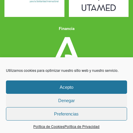
Financia
Utilizamos cookies para optimizar nuestro sitio web y nuestro servicio.
Acepto
Denegar
Aviso Legal
Política de Privacidad
Política de Cookies
Preferencias
Desarrollo y producción
Centro Informático Millenium
Política de Cookies
Política de Privacidad