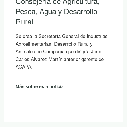
jería de Agricultura,
Andal
, Agua y Desarrollo
Si hoy e
los que 
las vaca
la Secretaría General de Industrias
publicaci
entarias, Desarrollo Rural y
sombra d
 de Compañía que dirigirá José
un atard
lvarez Martín anterior gerente de
Más sobr
e esta noticia