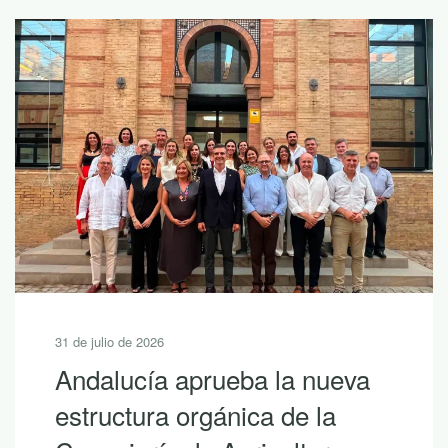
 de 2026
30 de julio
ucía aprueba la nueva
10 le
tura orgánica de la
descub