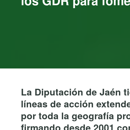
los GDR para fomen
La Diputación de Jaén ti
líneas de acción extende
por toda la geografía pro
firmando desde 2001 co