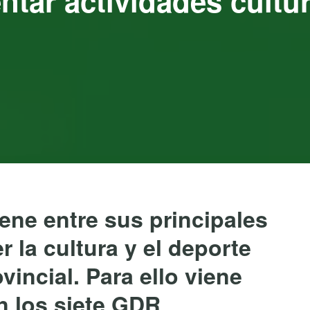
tar actividades cultur
ene entre sus principales
r la cultura y el deporte
vincial. Para ello viene
n los siete GDR