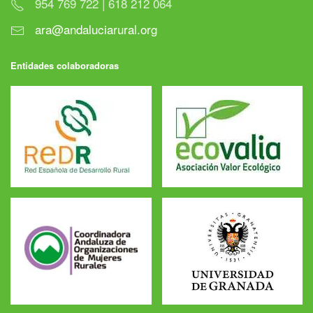
954 769 722 | 618 212 064
ara@andaluciarural.org
Entidades colaboradoras