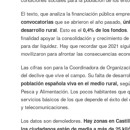
El texto, que analiza la financiación pública empre
que se abrieron el año pasado,
convocatorias
ún
. Esto es el
.
desarrollo rural
0,4% de los fondos
finalidad apoyar la consolidación y crecimiento de
para dar liquidez. Hay que recordar que 2021 sigui
movilizaron para afrontar las consecuencias econ
Las cifras son para la Coordinadora de Organizac
del declive que vive el campo. Su falta de desarr
según
población española viva en el medio rural,
Pesca y Alimentación. Los pocos habitantes que q
servicios básicos de los que depende el éxito del
y telecomunicaciones.
Los datos son demoledores.
Hay zonas en Castil
los ciudadanos están de media a más de 25 kiló