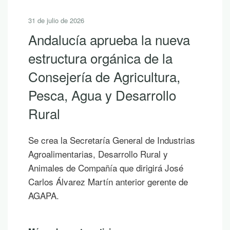
30 de julio de 2026
10 lecturas de verano para
descubrir la riqueza de
Andalucía con LEADER
Si hoy es uno de esos días prometedores en
los que ya empiezas a saborear y planificar
las vacaciones, te proponemos diez
publicaciones para leer junto al mar, bajo la
sombra de un árbol o mientras contemplas
un atardecer en la montaña.
Más sobre esta noticia