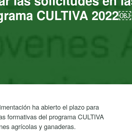
r las solicitudes en l
rograma CULTIVA 2022￼
limentación ha abierto el plazo para
cias formativas del programa CULTIVA
ones agrícolas y ganaderas.