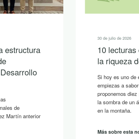
30 de julio de 2026
a estructura
10 lecturas
de
la riqueza
 Desarrollo
Si hoy es uno de 
empiezas a sabore
proponemos diez p
ias
la sombra de un á
imales de
en la montaña.
ez Martín anterior
Más sobre esta no