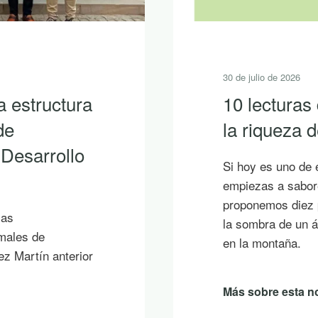
30 de julio de 2026
a estructura
10 lecturas
de
la riqueza
 Desarrollo
Si hoy es uno de 
empiezas a sabore
proponemos diez p
ias
la sombra de un á
imales de
en la montaña.
ez Martín anterior
Más sobre esta no