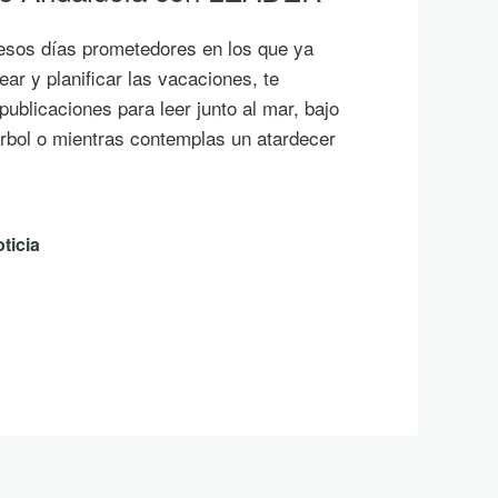
3-2027 en la provincia
 del GDR del territorio nororiental de
do hoy la primera propuesta de
ional de ayudas LEADER en la provincia
rgo al PEPAC 2023-2027. Las 10
icitantes supondrán una inversión en la
18.000 euros y contarán con una ayuda
nto de 345.757,62 eur…
ticia