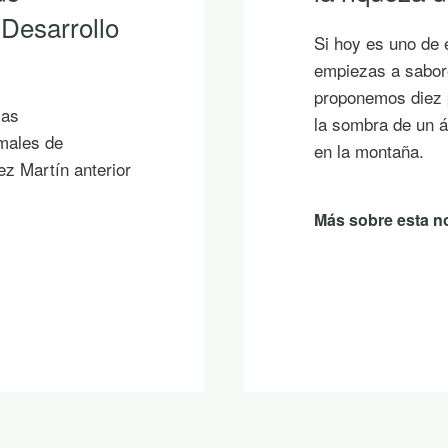
LEADER 202
s en los que ya
aciones, te
La Junta Directiva
junto al mar, bajo
Málaga ha aproba
plas un atardecer
resolución provis
de Málaga con ca
iniciativas de sol
comarca más de 6
pública en conju
Más sobre esta no