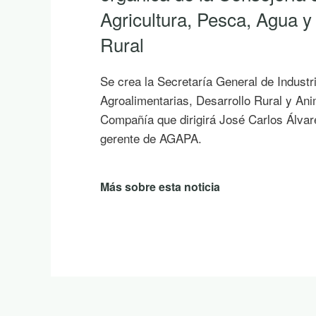
Si hoy es uno de esos días prometedore
empiezas a saborear y planificar las vac
proponemos diez publicaciones para leer 
la sombra de un árbol o mientras contem
en la montaña.
Más sobre esta noticia