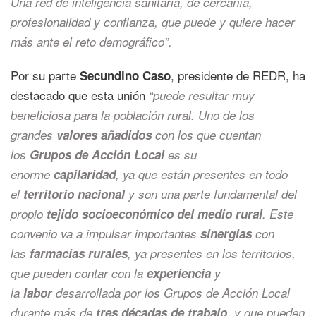
Una red de inteligencia sanitaria, de cercanía,
profesionalidad y confianza, que puede y quiere hacer
más ante el reto demográfico”.
Por su parte
, presidente de REDR, ha
Secundino Caso
destacado que esta unión
“puede resultar muy
beneficiosa para la población rural. Uno de los
grandes
valores añadidos
con los que cuentan
los
Grupos de Acción Local
es su
enorme
capilaridad
, ya que están presentes en todo
el
territorio nacional
y son una parte fundamental del
propio
tejido socioeconómico del medio rural
. Este
convenio va a impulsar importantes
sinergias
con
las
farmacias rurales
, ya presentes en los territorios,
que pueden contar con la
experiencia
y
la
labor
desarrollada por los Grupos de Acción Local
durante más de
tres décadas de trabajo
, y que pueden