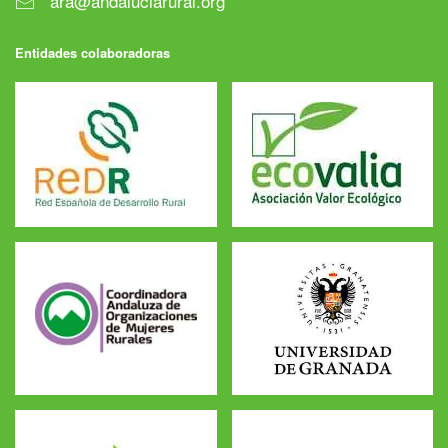
ara@andaluciarural.org
Entidades colaboradoras