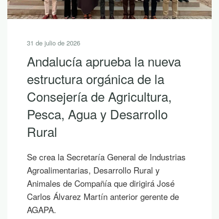
30 de julio de 2026
10 lecturas de verano para
descubrir la riqueza de
Andalucía con LEADER
Si hoy es uno de esos días prometedores en
los que ya empiezas a saborear y planificar
las vacaciones, te proponemos diez
publicaciones para leer junto al mar, bajo la
sombra de un árbol o mientras contemplas
un atardecer en la montaña.