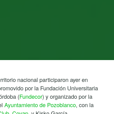
ritorio nacional participaron ayer en
promovido por la Fundación Universitaria
órdoba (
Fundecor
) y organizado por la
el
Ayuntamiento de Pozoblanco
, con la
Club
,
Covap
, y Kisko García.