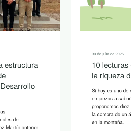
30 de julio de 2026
a estructura
10 lecturas
de
la riqueza
 Desarrollo
Si hoy es uno de 
empiezas a sabore
proponemos diez p
ias
la sombra de un á
imales de
en la montaña.
ez Martín anterior