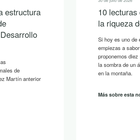
30 de julio de 2026
a estructura
10 lecturas
de
la riqueza
 Desarrollo
Si hoy es uno de 
empiezas a sabore
proponemos diez p
ias
la sombra de un á
imales de
en la montaña.
ez Martín anterior
Más sobre esta no