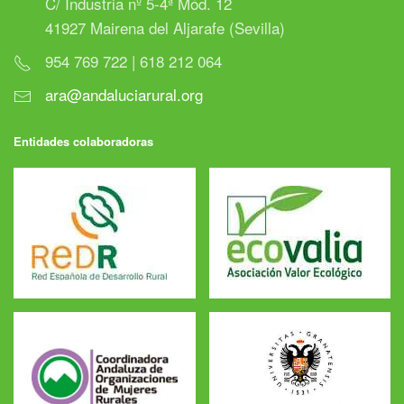
C/ Industria nº 5-4ª Mód. 12
41927 Mairena del Aljarafe (Sevilla)
954 769 722 | 618 212 064
ara@andaluciarural.org
Entidades colaboradoras