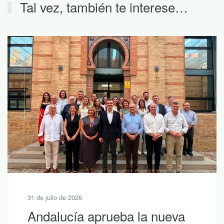
Tal vez, también te interese…
26
30 de julio de 20
a aprueba la nueva
10 lectu