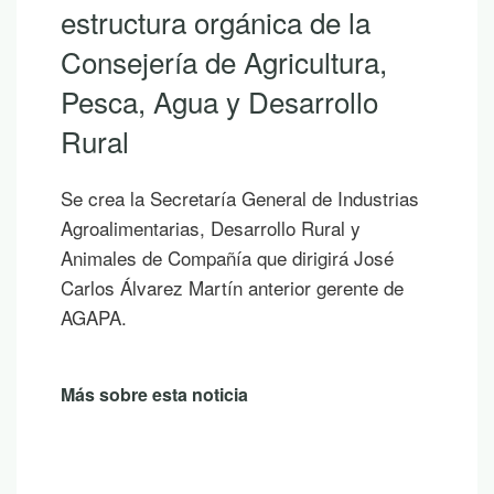
ra orgánica de la
descubri
ía de Agricultura,
Andaluc
gua y Desarrollo
Si hoy es un
los que ya em
las vacacion
cretaría General de Industrias
publicaciones
ias, Desarrollo Rural y
sombra de un
Compañía que dirigirá José
un atardecer
z Martín anterior gerente de
Más sobre es
ta noticia