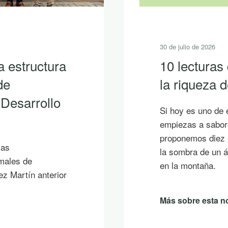
30 de julio de 2026
a estructura
10 lecturas
de
la riqueza
 Desarrollo
Si hoy es uno de 
empiezas a sabore
proponemos diez p
ias
la sombra de un á
imales de
en la montaña.
ez Martín anterior
Más sobre esta no