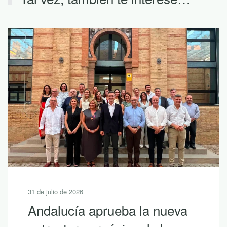
julio de 2026
30 de 
alucía aprueba la nueva
10 