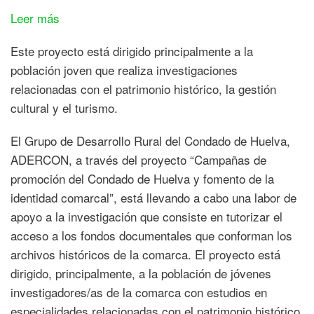
:
Leer más
El
Este proyecto está dirigido principalmente a la
GDR
población joven que realiza investigaciones
Condado
relacionadas con el patrimonio histórico, la gestión
de
cultural y el turismo.
Huelva
tutoriza
El Grupo de Desarrollo Rural del Condado de Huelva,
a
ADERCON, a través del proyecto “Campañas de
investigadores
promoción del Condado de Huelva y fomento de la
interesados
identidad comarcal”, está llevando a cabo una labor de
en
apoyo a la investigación que consiste en tutorizar el
los
acceso a los fondos documentales que conforman los
archivos
archivos históricos de la comarca. El proyecto está
de
dirigido, principalmente, a la población de jóvenes
la
investigadores/as de la comarca con estudios en
comarca
especialidades relacionadas con el patrimonio histórico,