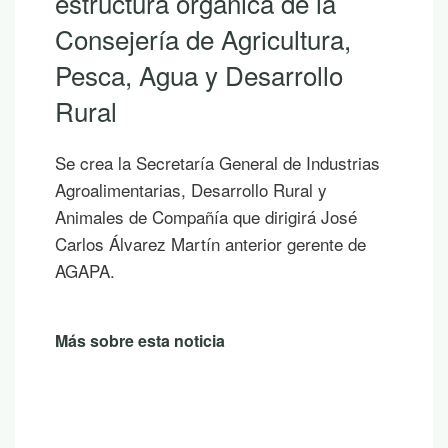
ructura orgánica de la
des
sejería de Agricultura,
An
ca, Agua y Desarrollo
Si h
ral
los 
las 
rea la Secretaría General de Industrias
publi
alimentarias, Desarrollo Rural y
somb
ales de Compañía que dirigirá José
un a
os Álvarez Martín anterior gerente de
PA.
Más 
sobre esta noticia