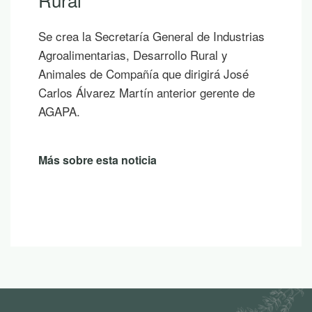
los que ya empiezas a
las vacaciones, te p
 General de Industrias
publicaciones para lee
arrollo Rural y
sombra de un árbol o
 que dirigirá José
un atardecer en la mo
 anterior gerente de
Más sobre esta notici
a