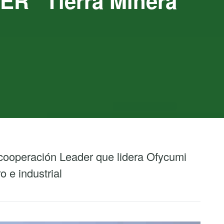
R “Tierra Minera”
e cooperación Leader que lidera Ofycumi
o e industrial