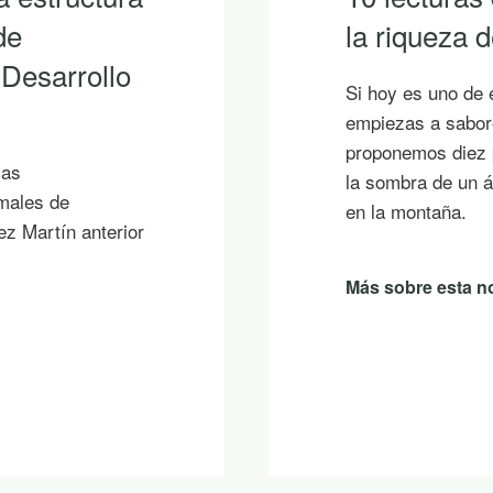
de
la riqueza
 Desarrollo
Si hoy es uno de 
empiezas a sabore
proponemos diez p
ias
la sombra de un á
imales de
en la montaña.
ez Martín anterior
Más sobre esta no