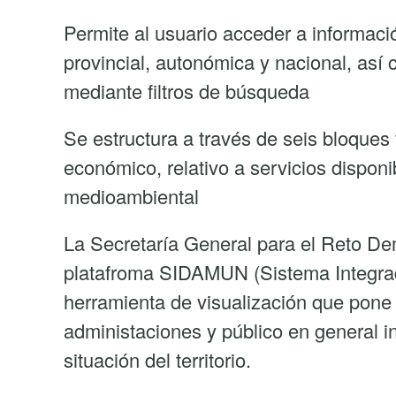
El
Permite al usuario acceder a informaci
MITECO
provincial, autonómica y nacional, así
lanza
mediante filtros de búsqueda
una
herramienta
Se estructura a través de seis bloques
digital
económico, relativo a servicios disponi
para
medioambiental
facilitar
La Secretaría General para el Reto D
el
platafroma SIDAMUN (Sistema Integrad
acceso
herramienta de visualización que pone 
a
administaciones y público en general i
información
situación del territorio.
estadística
del