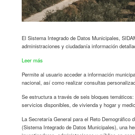
El Sistema Integrado de Datos Municipales, SIDA
administraciones y ciudadanía información detallad
:
Leer más
El
Permite al usuario acceder a información municipa
MITECO
nacional, así como realizar consultas personaliza
lanza
una
Se estructura a través de seis bloques temáticos:
herramienta
servicios disponibles, de vivienda y hogar y medi
digital
para
La Secretaría General para el Reto Demográfico
facilitar
(Sistema Integrado de Datos Municipales), una he
el