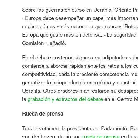
Sobre las guerras en curso en Ucrania, Oriente P
«Europa debe desempeñar un papel más important
implicación es «más necesaria que nunca». Reforza
Europa que gaste más en defensa. «La seguridad d
Comisión», añadió.
En el debate posterior, algunos eurodiputados su
comience a abordar rápidamente los retos a los qu
competitividad, dada la creciente competencia mun
garantizar la independencia energética y construi
Ucrania. Otros oradores manifestaron su desapro
la
grabación y extractos del debate
en el Centro M
Rueda de prensa
Tras la votación, la presidenta del Parlamento, Ro
von der Leyen, darán una
rueda de prensa
en la s