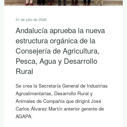
30 de julio de 2026
10 lecturas de verano para
descubrir la riqueza de
Andalucía con LEADER
Si hoy es uno de esos días prometedores en
los que ya empiezas a saborear y planificar
las vacaciones, te proponemos diez
publicaciones para leer junto al mar, bajo la
sombra de un árbol o mientras contemplas
un atardecer en la montaña.
Más sobre esta noticia