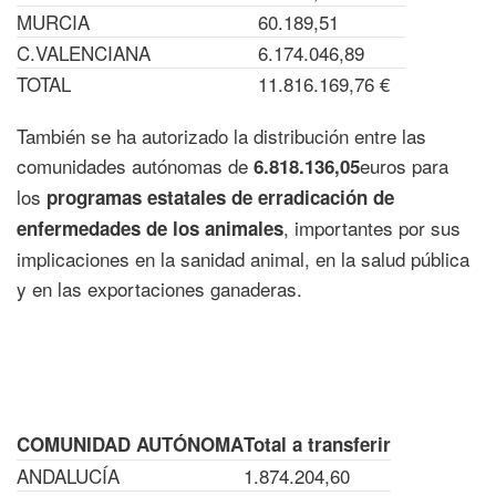
MURCIA
60.189,51
C.VALENCIANA
6.174.046,89
TOTAL
11.816.169,76 €
También se ha autorizado la distribución entre las
comunidades autónomas de
euros para
6.818.136,05
los
programas estatales de erradicación de
, importantes por sus
enfermedades de los animales
implicaciones en la sanidad animal, en la salud pública
y en las exportaciones ganaderas.
Encabezado tabla
Encabezado
COMUNIDAD AUTÓNOMA
Total a transferir
ANDALUCÍA
1.874.204,60