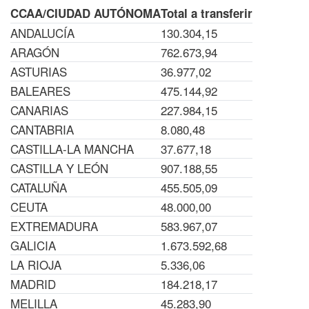
Encabezado tabla
Encabezad
CCAA/CIUDAD AUTÓNOMA
Total a transferir
ANDALUCÍA
130.304,15
ARAGÓN
762.673,94
ASTURIAS
36.977,02
BALEARES
475.144,92
CANARIAS
227.984,15
CANTABRIA
8.080,48
CASTILLA-LA MANCHA
37.677,18
CASTILLA Y LEÓN
907.188,55
CATALUÑA
455.505,09
CEUTA
48.000,00
EXTREMADURA
583.967,07
GALICIA
1.673.592,68
LA RIOJA
5.336,06
MADRID
184.218,17
MELILLA
45.283,90