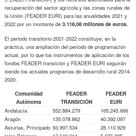
recuperación del sector agrícola y las zonas rurales de
la Unión (FEADER EURI) para las anualidades 2021 y
2022 por un montante de
3.118,08 millones de euros.
El periodo transitorio 2021-2022 constituye, en la
práctica, una ampliación del periodo de programación
actual, por lo que los instrumentos de aplicación de los
fondos FEADER transición y FEADER EURI seguirán
siendo los actuales programas de desarrollo rural 2014-
2020.
Comunidad
FEADER
FEADER
Encabezado tabla
Encabezado tabla
Encab
Autónoma
TRANSICIÓN
EURI
Andalucía
552.884.279
165.245.666
Aragón
135.078.862
40.392.097
Asturias, Principado
93.997.534
28.110.929
Islas Baleares
17.642.614
5.276.205