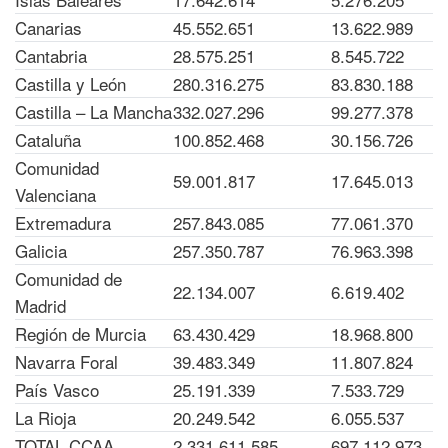
Canarias
45.552.651
13.622.989
Cantabria
28.575.251
8.545.722
Castilla y León
280.316.275
83.830.188
Castilla – La Mancha
332.027.296
99.277.378
Cataluña
100.852.468
30.156.726
Comunidad
59.001.817
17.645.013
Valenciana
Extremadura
257.843.085
77.061.370
Galicia
257.350.787
76.963.398
Comunidad de
22.134.007
6.619.402
Madrid
Región de Murcia
63.430.429
18.968.800
Navarra Foral
39.483.349
11.807.824
País Vasco
25.191.339
7.533.729
La Rioja
20.249.542
6.055.537
TOTAL CCAA
2.331.611.585
697.112.973