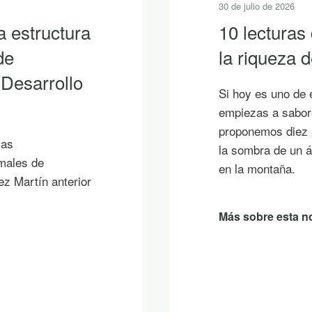
30 de julio de 2026
a estructura
10 lecturas
de
la riqueza
 Desarrollo
Si hoy es uno de 
empiezas a sabore
proponemos diez p
ias
la sombra de un á
imales de
en la montaña.
ez Martín anterior
Más sobre esta no