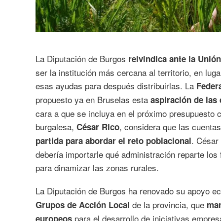
La Diputación de Burgos
reivindica ante la Unió
ser la institución más cercana al territorio, en l
esas ayudas para después distribuirlas. La
Feder
propuesto ya en Bruselas esta
aspiración de las
cara a que se incluya en el próximo presupuesto c
burgalesa,
, considera que las cuent
César Rico
. César 
partida para abordar el reto poblacional
debería importarle qué administración reparte los 
para dinamizar las zonas rurales.
La Diputación de Burgos ha renovado su apoyo 
de la provincia, que
Grupos de Acción Local
man
para el desarrollo de iniciativas empres
europeos