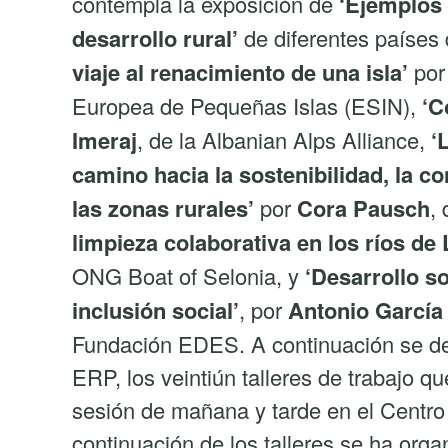
contempla la exposición de
‘Ejemplos 
desarrollo rural’
de diferentes países
viaje al renacimiento de una isla’
po
Europea de Pequeñas Islas (ESIN),
‘C
Imeraj
, de la Albanian Alps Alliance,
‘
camino hacia la sostenibilidad, la co
las zonas rurales’
por
Cora Pausch
,
limpieza colaborativa en los ríos de 
ONG Boat of Selonia, y
‘Desarrollo s
inclusión social’
, por
Antonio García
Fundación EDES. A continuación se des
ERP, los veintiún talleres de trabajo q
sesión de mañana y tarde en el Centro
continuación de los talleres se ha org