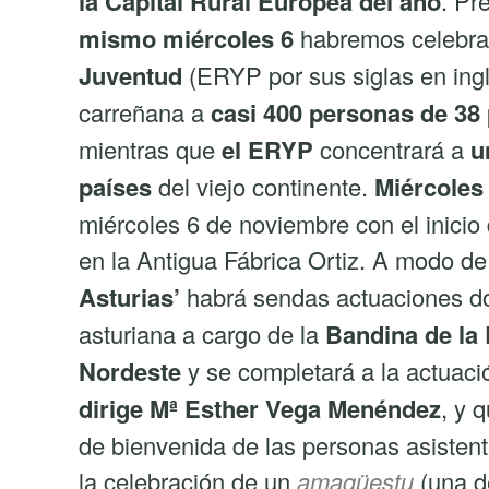
la Capital Rural Europea del año
. Pr
mismo miércoles 6
habremos celebra
Juventud
(ERYP por sus siglas en ing
carreñana a
casi 400 personas de 38
mientras que
el ERYP
concentrará a
u
países
del viejo continente.
Miércoles
miércoles 6 de noviembre con el inicio d
en la Antigua Fábrica Ortiz. A modo d
Asturias’
habrá sendas actuaciones do
asturiana a cargo de la
Bandina de la
Nordeste
y se completará a la actuaci
dirige Mª Esther Vega Menéndez
, y 
de bienvenida de las personas asisten
la celebración de un
amagüestu
(una de