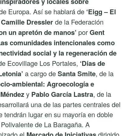
inspiradores y locales sobre
 de Europa. Así se hablará de
‘Eigg – El
r
Camille Dressler
de la Federación
on un apretón de manos’
por
Gent
Las comunidades intencionales como
nectividad social y la regeneración de
 de Ecovillage Los Portales,
‘Días de
Letonia’
a cargo de
Santa Smite
, de la
ocio-ambiental: Agroecología e
 Méndez
y
Pablo García Lastra
, de la
arrollará una de las partes centrales del
ue tendrán lugar en su mayoría en doble
 Polivalente de La Baragaña. A
anizado el
Mercado de Iniciativas
dirigido