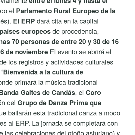
eviamente
entre el lunes 4 y hasta el
do el
Parlamento Rural Europeo de la
lés).
El ERP
dará cita en la capital
 países europeos
de procedencia,
nas 70 personas de entre 20 y 30 de 16
 6 de noviembre
El evento se abrirá el
e los registros y actividades culturales
e
‘Bienvenida a la cultura de
nde primará la música tradicional
 Banda Gaites de Candás
, el
Coro
ón del
Grupo de Danza Prima que
que bailarán esta tradicional danza a modo
tes al ERP. La jornada se completará con
 las celebraciones del otoño asturiano) y