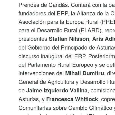
Prendes de Candás. Contará con la part
fundadores del ERP, la Alianza de la
Asociación para la Europa Rural (PR
para el Desarrollo Rural (ELARD), repr
presidentes
Staffan Nilsson
,
Ā
ris Ādl
del Gobierno del Principado de Asturia
discurso inaugural del ERP. Posteriorm
del Parlamento Rural Europeo y se defin
intervenciones del
Mihail Dumitru
, di
General de Agricultura y Desarrollo Ru
de
Jaime Izquierdo Vallina
, comision
Asturias, y
Francesca Whitlock
, copr
Comunitarias sobre Cambio Climático 