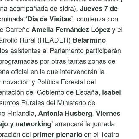
iana acompañada de sidra).
Jueves 7 de
nominada
‘Día de Visitas’
, comienza con
 de Carreño
Amelia Fernández López
y el
sarrollo Rural (READER)
Belarmino
los asistentes al Parlamento participarán
rogramadas por otras tantas zonas de
na oficial en la que intervendrán la
nnovación y Política Forestal del
imentación del Gobierno de España,
Isabel
 Asuntos Rurales del Ministerio de
 de Finlandia,
Antonia Husberg
.
Viernes
ajo y networking’
arrancará la jornada
bración del
primer plenario
en el Teatro