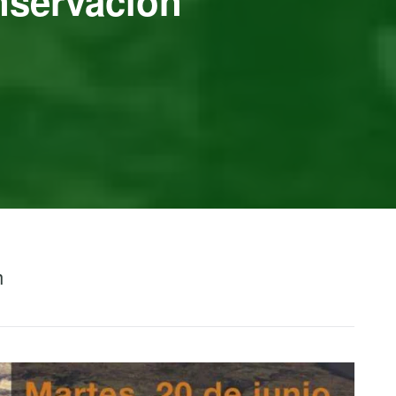
nservación”
h