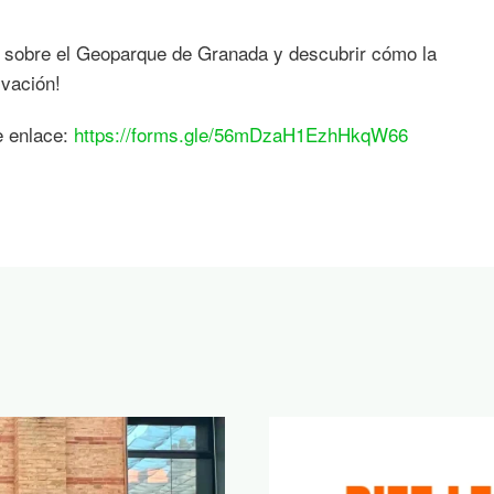
s sobre el Geoparque de Granada y descubrir cómo la
rvación!
e enlace:
https://forms.gle/56mDzaH1EzhHkqW66