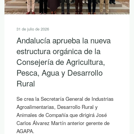
30 de julio de 2026
10 lecturas de verano para
descubrir la riqueza de
Andalucía con LEADER
Si hoy es uno de esos días prometedores en
los que ya empiezas a saborear y planificar
las vacaciones, te proponemos diez
publicaciones para leer junto al mar, bajo la
sombra de un árbol o mientras contemplas
un atardecer en la montaña.