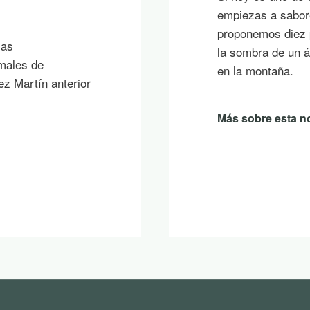
empiezas a sabore
proponemos diez p
ias
la sombra de un á
imales de
en la montaña.
ez Martín anterior
Más sobre esta no