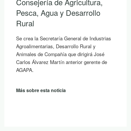
sejería de Agricultura,
An
ca, Agua y Desarrollo
Si h
ral
los 
las 
rea la Secretaría General de Industrias
publi
alimentarias, Desarrollo Rural y
somb
ales de Compañía que dirigirá José
un a
os Álvarez Martín anterior gerente de
PA.
Más 
sobre esta noticia