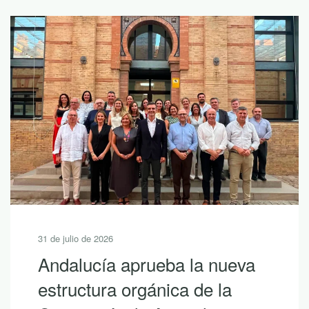
julio de 2026
30 de 
alucía aprueba la nueva
10 
ructura orgánica de la
des