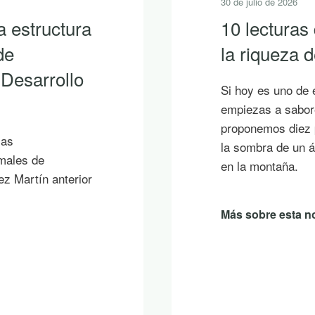
30 de julio de 2026
a estructura
10 lecturas
de
la riqueza
 Desarrollo
Si hoy es uno de 
empiezas a sabore
proponemos diez p
ias
la sombra de un á
imales de
en la montaña.
ez Martín anterior
Más sobre esta no