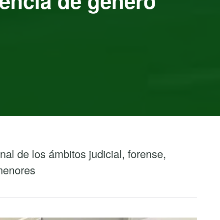
lencia de género
al de los ámbitos judicial, forense,
 menores