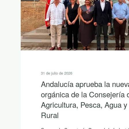
30 de julio de 2026
10 lecturas de verano para
la riqueza de Andalucía 
Si hoy es uno de esos días prometedore
empiezas a saborear y planificar las vac
proponemos diez publicaciones para leer 