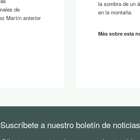
plas un atardecer
resolución provis
de Málaga con ca
iniciativas de sol
comarca más de 6
pública en conju
Más sobre esta no
Suscríbete a nuestro boletín de noticias