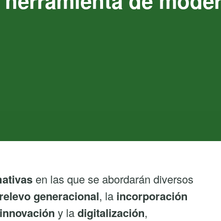
 herramienta de moder
mativas
en las que se abordarán diversos
relevo generacional
, la
incorporación
innovación
y la
digitalización
,