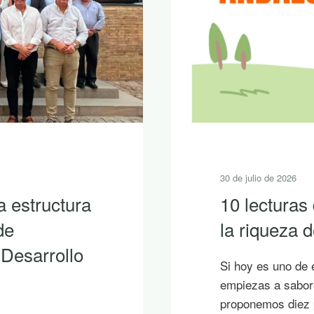
30 de julio de 2026
 descubrir
Sierra Nort
con LEADER
primera pr
LEADER 202
s en los que ya
aciones, te
La Junta Directiva
junto al mar, bajo
Málaga ha aproba