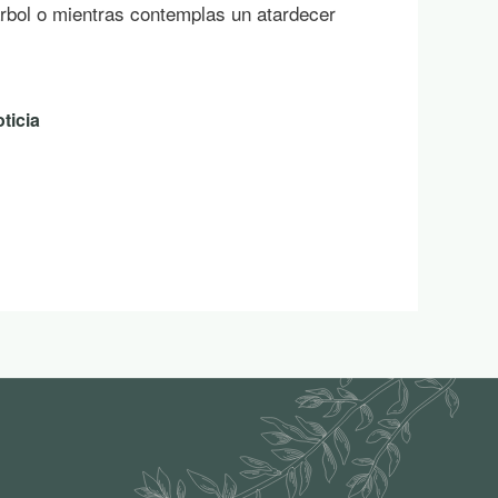
ional de ayudas LEADER en la provincia
rgo al PEPAC 2023-2027. Las 10
icitantes supondrán una inversión en la
18.000 euros y contarán con una ayuda
nto de 345.757,62 eur…
ticia