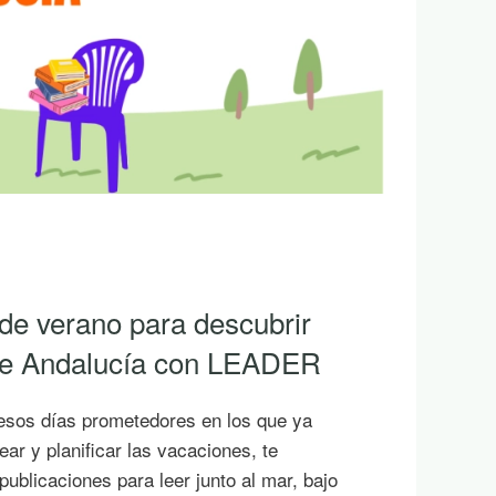
e de Málaga aprueba la
opuesta de ayudas
3-2027 en la provincia
 del GDR del territorio nororiental de
do hoy la primera propuesta de