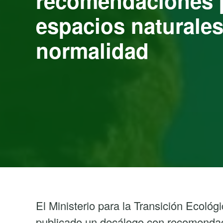
recomendaciones p
espacios naturales
normalidad
El Ministerio para la Transición Ecoló
publicado un decálogo con recomendac