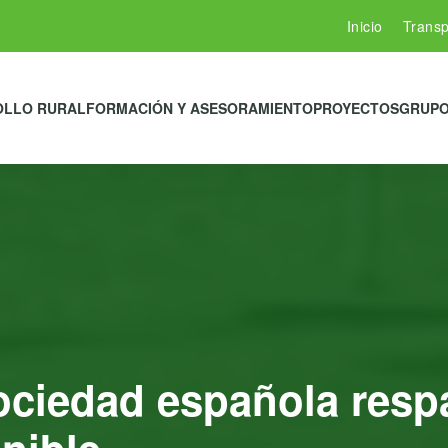
Inicio
Transp
OLLO RURAL
FORMACIÓN Y ASESORAMIENTO
PROYECTOS
GRUPO
ociedad española respa