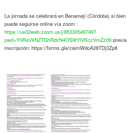
La jornada se celebrará en Benamejí (Córdoba) si bien
puede seguirse online vía zoom :
https://us02web.zoom.us/j/85330549749?
pwd=Y0RaVkNZTGhRdzN4OS9tYlVKczVmZz09
previa
inscripción: https://forms.gle/zaimWdoA28TDj3Zp8