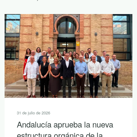
1 de julio de 2026
3
Andalucía aprueba la nueva
estructura orgánica de la