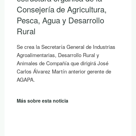
Consejería de Agricultura,
Pesca, Agua y Desarrollo
S
Rural
l
l
e crea la Secretaría General de Industrias
p
groalimentarias, Desarrollo Rural y
s
nimales de Compañía que dirigirá José
u
arlos Álvarez Martín anterior gerente de
AGAPA.
M
ás sobre esta noticia