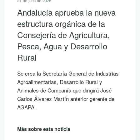
30 de julio de 2026
10 lecturas de verano para
descubrir la riqueza de
Andalucía con LEADER
Si hoy es uno de esos días prometedores en
los que ya empiezas a saborear y planificar
las vacaciones, te proponemos diez
publicaciones para leer junto al mar, bajo la
sombra de un árbol o mientras contemplas
un atardecer en la montaña.
Más sobre esta noticia